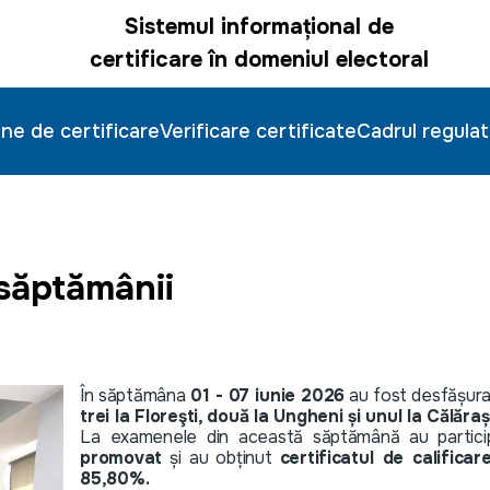
Sistemul informațional de
certificare în domeniul electoral
ne de certificare
Verificare certificate
Cadrul regulat
 săptămânii
În săptămâna
01 - 07 iunie 2026
au fost desfășur
trei la Floreşti, două la Ungheni și unul la Călărași
La examenele din această săptămână au partic
promovat
și au obținut
certificatul de calificar
85,80%.