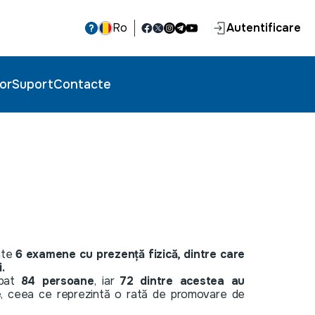
Ro
Autentificare
or
Suport
Contacte
ate
6 examene cu prezență fizică, dintre care
.
ipat
84
persoane
, iar
72
dintre acestea au
e
, ceea ce reprezintă o rată de promovare de